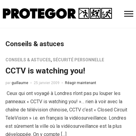
Conseils & astuces
CONSEILS & ASTUCES
,
SÉCURITÉ PERSONNELLE
CCTV is watching you!
par
guillaume
25 janvier 2009
Réagir maintenant
Ceux qui ont voyagé à Londres n’ont pas pu louper les
panneaux « CCTV is watching you! »… rien à voir avec la
chaîne de télévision chinoise, CCTV c’est « Closed Circuit
TeleVision » i.e. en français la vidéosurveillance. Londres
est sûrement la ville où la vidéosurveillance est la plus
développée. On y compte […]