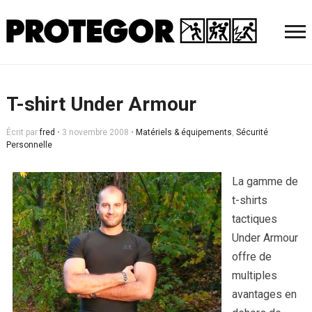
T-shirt Under Armour
Écrit par
fred
•
3 novembre 2008
•
Matériels & équipements
,
Sécurité
Personnelle
La gamme de
t-shirts
tactiques
Under Armour
offre de
multiples
avantages en