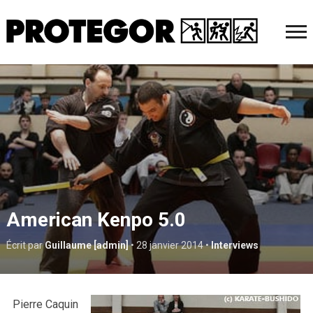
American Kenpo 5.0
Écrit par
Guillaume [admin]
•
28 janvier 2014
•
Interviews
Pierre Caquin