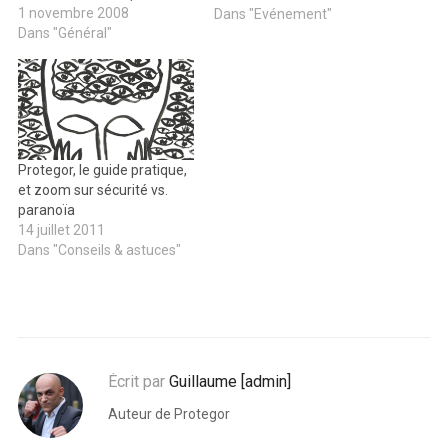
permettra de mieux vous
1 novembre 2008
Dans "Evénement"
faire découvrir toutes les
Dans "Général"
nouveautés, les
équipements & les conseils
de sécurité personnelle qui
peuvent compléter votre
lecture de PROTEGOR,
guide pratique de sécurité
Protegor, le guide pratique,
personnelle, self-défense &
et zoom sur sécurité vs.
survie urbaine. Bon…
paranoïa
14 juillet 2011
Dans "Conseils & astuces"
Écrit par
Guillaume [admin]
Auteur de Protegor