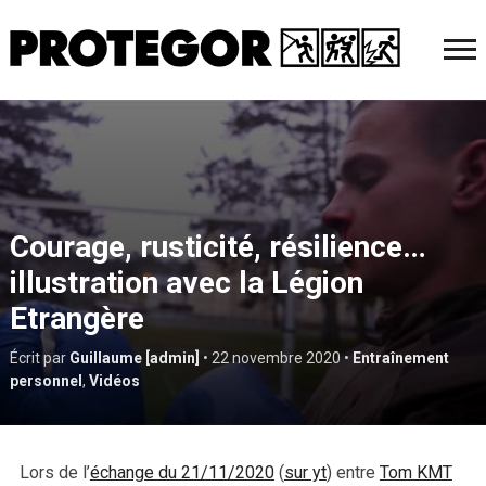
Courage, rusticité, résilience…
illustration avec la Légion
Etrangère
Écrit par
Guillaume [admin]
•
22 novembre 2020
•
Entraînement
personnel
,
Vidéos
Lors de l’
échange du 21/11/2020
(
sur yt
) entre
Tom KMT